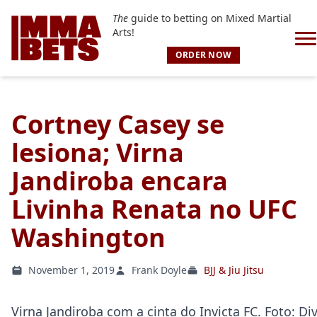
The
guide to betting on Mixed Martial
Arts!
ORDER NOW
Cortney Casey se
lesiona; Virna
Jandiroba encara
Livinha Renata no UFC
Washington
November 1, 2019
Frank Doyle
BJJ & Jiu Jitsu
Virna Jandiroba com a cinta do Invicta FC. Foto: D