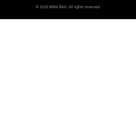
© 2026 MMA Bets. All rights reserved.
Probabili
Fig
To